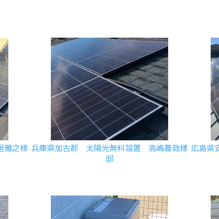
垣雅之様
兵庫県加古郡 太陽光無料設置 高嶋義政様
広島県
邸