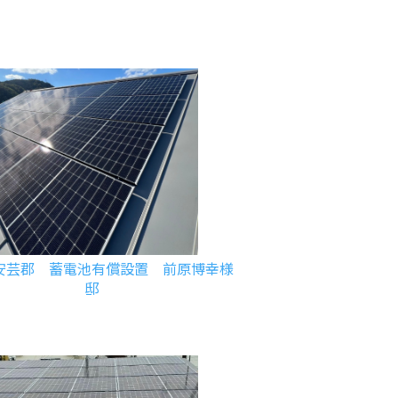
安芸郡 蓄電池有償設置 前原博幸様
邸