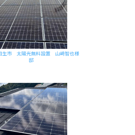
相生市 太陽光無料設置 山﨑智也様
邸