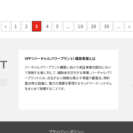
«
1
2
3
4
5
...
10
20
30
...
»
VPP（バーチャルパワープラント）構築事業とは
バーチャルパワープラント構築に向けた実証事業を国内におい
て実施する者に対して、補助金を交付する事業。バーチャルパワ
ープラントとは、点在する小規模な再エネ発電や蓄電池、燃料
電池等の設備と、電力の需要を管理するネットワーク・システム
をまとめて制御することです。
プライバシーポリシー