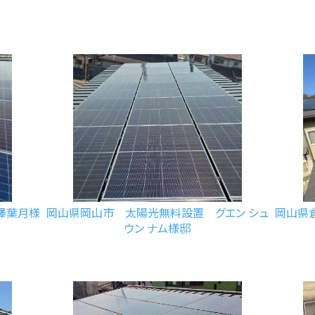
澤葉月様
岡山県岡山市 太陽光無料設置 グエン シュ
岡山県
ウン ナム様邸