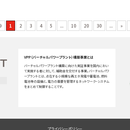
9
1
2
3
4
5
...
10
20
30
...
»
VPP（バーチャルパワープラント）構築事業とは
バーチャルパワープラント構築に向けた実証事業を国内におい
て実施する者に対して、補助金を交付する事業。バーチャルパワ
ープラントとは、点在する小規模な再エネ発電や蓄電池、燃料
電池等の設備と、電力の需要を管理するネットワーク・システム
をまとめて制御することです。
プライバシーポリシー