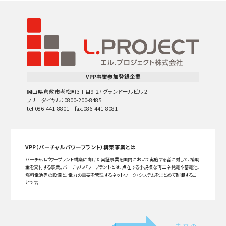
VPP事業参加登録企業
岡山県倉敷市老松町3丁目9-27 グランドールビル 2F
フリーダイヤル：0800-200-8485
tel.086-441-8801 fax.086-441-8081
VPP（バーチャルパワープラント）構築事業とは
バーチャルパワープラント構築に向けた実証事業を国内において実施する者に対して、補助
金を交付する事業。バーチャルパワープラントとは、点在する小規模な再エネ発電や蓄電池、
燃料電池等の設備と、電力の需要を管理するネットワーク・システムをまとめて制御するこ
とです。