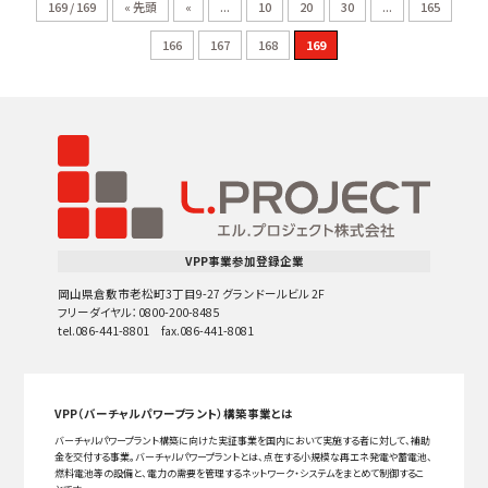
169 / 169
« 先頭
«
...
10
20
30
...
165
166
167
168
169
VPP事業参加登録企業
岡山県倉敷市老松町3丁目9-27 グランドールビル 2F
フリーダイヤル：0800-200-8485
tel.086-441-8801 fax.086-441-8081
VPP（バーチャルパワープラント）構築事業とは
バーチャルパワープラント構築に向けた実証事業を国内において実施する者に対して、補助
金を交付する事業。バーチャルパワープラントとは、点在する小規模な再エネ発電や蓄電池、
燃料電池等の設備と、電力の需要を管理するネットワーク・システムをまとめて制御するこ