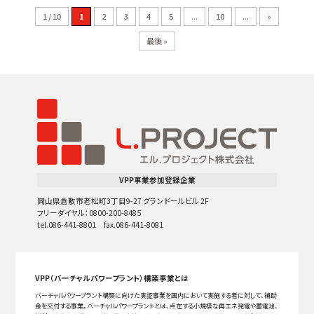
1 / 10
1
2
3
4
5
...
10
...
»
最後 »
VPP事業参加登録企業
岡山県倉敷市老松町3丁目9-27 グランドールビル 2F
フリーダイヤル：0800-200-8485
tel.086-441-8801 fax.086-441-8081
VPP（バーチャルパワープラント）構築事業とは
バーチャルパワープラント構築に向けた実証事業を国内において実施する者に対して、補助
金を交付する事業。バーチャルパワープラントとは、点在する小規模な再エネ発電や蓄電池、