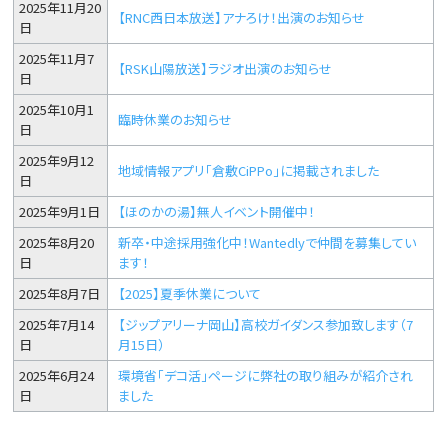
2025年11月20
【RNC西日本放送】アナろけ！出演のお知らせ
日
2025年11月7
【RSK山陽放送】ラジオ出演のお知らせ
日
2025年10月1
臨時休業のお知らせ
日
2025年9月12
地域情報アプリ「倉敷CiPPo」に掲載されました
日
2025年9月1日
【ほのかの湯】無人イベント開催中！
2025年8月20
新卒・中途採用強化中！Wantedlyで仲間を募集してい
日
ます！
2025年8月7日
【2025】夏季休業について
2025年7月14
【ジップアリーナ岡山】高校ガイダンス参加致します（7
日
月15日）
2025年6月24
環境省「デコ活」ページに弊社の取り組みが紹介され
日
ました