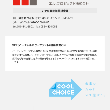
VPP事業参加登録企業
岡山県倉敷市老松町3丁目9-27 グランドールビル 2F
フリーダイヤル：0800-200-8485
tel.086-441-8801 fax.086-441-8081
VPP（バーチャルパワープラント）構築事業とは
バーチャルパワープラント構築に向けた実証事業を国内において実施する者に対して、補助
金を交付する事業。バーチャルパワープラントとは、点在する小規模な再エネ発電や蓄電池、
燃料電池等の設備と、電力の需要を管理するネットワーク・システムをまとめて制御するこ
とです。