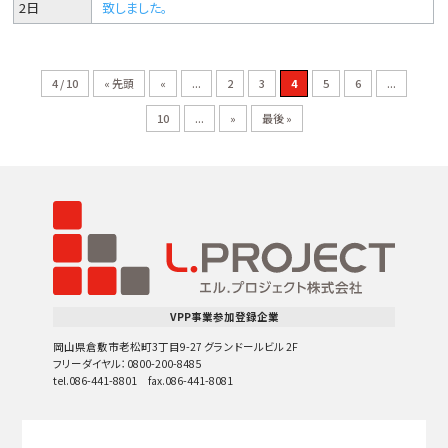
2日
致しました。
4 / 10
« 先頭
«
...
2
3
4
5
6
...
10
...
»
最後 »
VPP事業参加登録企業
岡山県倉敷市老松町3丁目9-27 グランドールビル 2F
フリーダイヤル：0800-200-8485
tel.086-441-8801 fax.086-441-8081