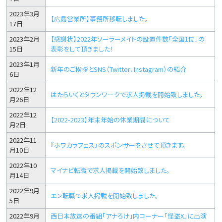
2023年3月
【広島営業所】事務所移転しました。
17日
2023年2月
【感謝状】2022年ソーラーメイトの設置件数「全国1位」の
15日
表彰をして頂きました！
2023年1月
新年のご挨拶とSNS（Twitter、Instagram）の紹介
6日
2022年12
はたらいくとタウンワークで求人掲載を開始致しました。
月26日
2022年12
【2022-2023】年末年始の休業期間について
月2日
2022年11
『ホワカラフェス』のスポンサーをさせて頂きます。
月10日
2022年10
マイナビ転職で求人掲載を開始致しました。
月14日
2022年9月
エン転職で求人掲載を開始致しました。
5日
2022年9月
西日本放送の番組「アナろけ」内コーナー「怪盗X」に出演