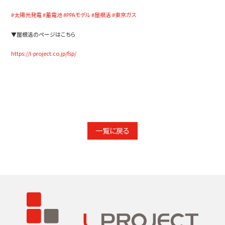
#太陽光発電
#蓄電池
#PPAモデル
#屋根活
#東京ガス
▼屋根活のページはこちら
https://l-project.co.jp/fsp/
一覧に戻る