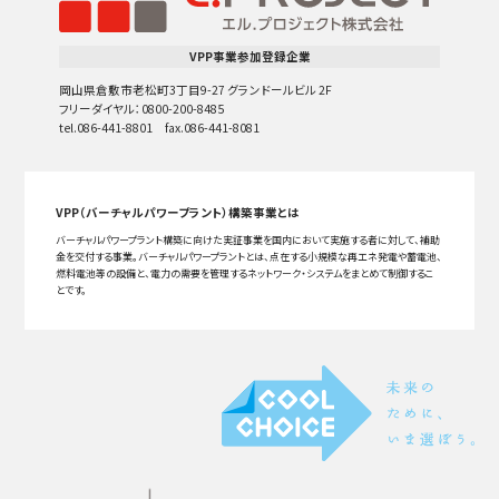
VPP事業参加登録企業
岡山県倉敷市老松町3丁目9-27 グランドールビル 2F
フリーダイヤル：0800-200-8485
tel.086-441-8801 fax.086-441-8081
VPP（バーチャルパワープラント）構築事業とは
バーチャルパワープラント構築に向けた実証事業を国内において実施する者に対して、補助
金を交付する事業。バーチャルパワープラントとは、点在する小規模な再エネ発電や蓄電池、
燃料電池等の設備と、電力の需要を管理するネットワーク・システムをまとめて制御するこ
とです。