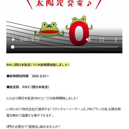
RNC(西日本放送）でCM放映開始致しました！
●放映開始時期 2025.2/12～
●放送局 ＲＮＣ（西日本放送）
2/12より西日本放送(RNC)にてCM放映開始しました
！
L.PROJECT株式会社が提供する「イグニチャーソーラー」は、PPAプランの為 太陽光発
電を無料で設置する事ができます
。
0円の太陽光で「屋根活」始めませんか？