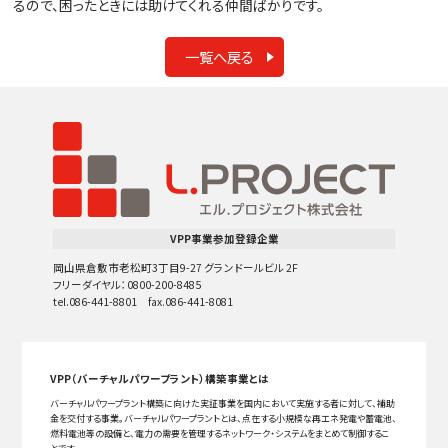
るので、困ったときには助けてくれる仲間ばかりです。
一覧へ戻る
VPP事業参加登録企業
岡山県倉敷市老松町3丁目9-27 グランドールビル 2F
フリーダイヤル：0800-200-8485
tel.086-441-8801 fax.086-441-8081
VPP（バーチャルパワープラント）構築事業とは
バーチャルパワープラント構築に向けた実証事業を国内において実施する者に対して、補助
金を交付する事業。バーチャルパワープラントとは、点在する小規模な再エネ発電や蓄電池、
燃料電池等の設備と、電力の需要を管理するネットワーク・システムをまとめて制御するこ