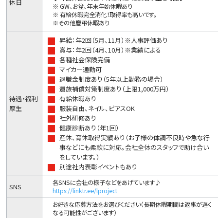
休日
※ GW、お盆、年末年始休暇あり
※ 有給休暇完全消化！取得率も高いです。
※その他慶弔休暇あり
昇給：年2回（5月、11月）※人事評価あり
賞与：年2回（4月、10月）※業績による
各種社会保険完備
マイカー通勤可
退職金制度あり（5年以上勤務の場合）
遺族補償対策制度あり（上限1,000万円）
待遇・福利
有給休暇あり
厚生
服装自由、ネイル、ピアスOK
社外研修あり
健康診断あり（年1回）
産休、育休取得実績あり（お子様の体調不良時や急な行
事などにも柔軟に対応。会社全体のスタッフで助け合い
をしています。）
別途社内表彰イベントもあり
各SNSに会社の様子などをあげています♪
SNS
https://linktr.ee/lproject
お好きな応募方法をお選びください（長期休暇期間は返事が遅く
なる可能性がございます）