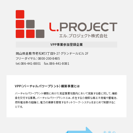
VPP事業参加登録企業
岡山県倉敷市老松町3丁目9-27 グランドールビル 2F
フリーダイヤル：0800-200-8485
tel.086-441-8801 fax.086-441-8081
VPP（バーチャルパワープラント）構築事業とは
バーチャルパワープラント構築に向けた実証事業を国内において実施する者に対して、補助
金を交付する事業。バーチャルパワープラントとは、点在する小規模な再エネ発電や蓄電池、
燃料電池等の設備と、電力の需要を管理するネットワーク・システムをまとめて制御するこ
とです。