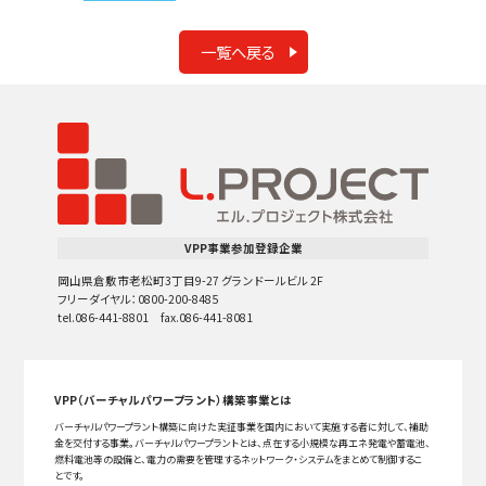
一覧へ戻る
VPP事業参加登録企業
岡山県倉敷市老松町3丁目9-27 グランドールビル 2F
フリーダイヤル：0800-200-8485
tel.086-441-8801 fax.086-441-8081
VPP（バーチャルパワープラント）構築事業とは
バーチャルパワープラント構築に向けた実証事業を国内において実施する者に対して、補助
金を交付する事業。バーチャルパワープラントとは、点在する小規模な再エネ発電や蓄電池、
燃料電池等の設備と、電力の需要を管理するネットワーク・システムをまとめて制御するこ
とです。