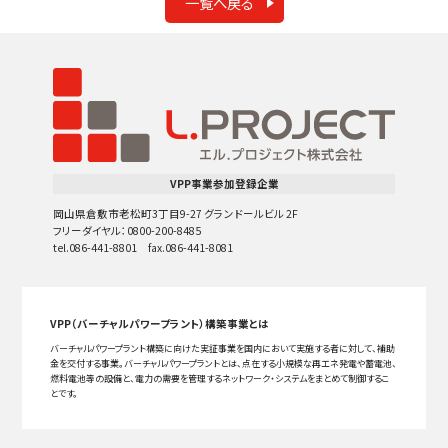
一覧へ戻る
VPP事業参加登録企業
岡山県倉敷市老松町3丁目9-27 グランドールビル 2F
フリーダイヤル：0800-200-8485
tel.086-441-8801 fax.086-441-8081
VPP（バーチャルパワープラント）構築事業とは
バーチャルパワープラント構築に向けた実証事業を国内において実施する者に対して、補助
金を交付する事業。バーチャルパワープラントとは、点在する小規模な再エネ発電や蓄電池、
燃料電池等の設備と、電力の需要を管理するネットワーク・システムをまとめて制御するこ
とです。