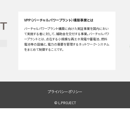
VPP（バーチャルパワープラント）構築事業とは
バーチャルパワープラント構築に向けた実証事業を国内におい
て実施する者に対して、補助金を交付する事業。バーチャルパワ
ープラントとは、点在する小規模な再エネ発電や蓄電池、燃料
電池等の設備と、電力の需要を管理するネットワーク・システム
をまとめて制御することです。
プライバシーポリシー
© L.PROJECT