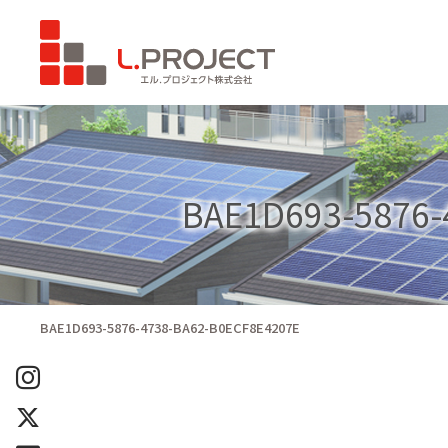
BAE1D693-5876-
BAE1D693-5876-4738-BA62-B0ECF8E4207E