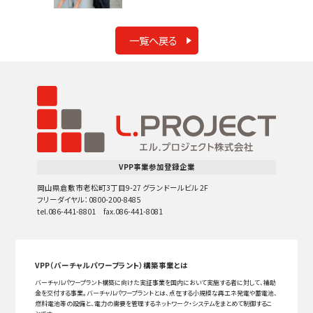
一覧へ戻る
VPP事業参加登録企業
岡山県倉敷市老松町3丁目9-27 グランドールビル 2F
フリーダイヤル：0800-200-8485
tel.086-441-8801 fax.086-441-8081
VPP（バーチャルパワープラント）構築事業とは
バーチャルパワープラント構築に向けた実証事業を国内において実施する者に対して、補助
金を交付する事業。バーチャルパワープラントとは、点在する小規模な再エネ発電や蓄電池、
燃料電池等の設備と、電力の需要を管理するネットワーク・システムをまとめて制御するこ