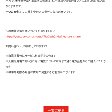
一方で、太陽光発電や蓄電池の効果は、住宅環境や電気の使い方によって感じ方が異
なりますので、
一つの実例
として、検討中の方の参考になれば幸いです。
＼設置後の電気代についても迫りました／
https://youtube.com/shorts/YFJaGWh2h6w?feature=share
お問い合わせ、お待ちしております！
※自家消費分はサービス料金がかかります
※太陽光発電で賄いきれない電気については今まで通り電力会社からご購入いただき
ます
※標準外対応の場合は費用が発生する可能性がございます
一覧に戻る