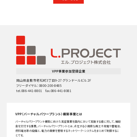
VPP事業参加登録企業
岡山県倉敷市老松町3丁目9-27 グランドールビル 2F
フリーダイヤル：0800-200-8485
tel.086-441-8801 fax.086-441-8081
VPP（バーチャルパワープラント）構築事業とは
バーチャルパワープラント構築に向けた実証事業を国内において実施する者に対して、補助
金を交付する事業。バーチャルパワープラントとは、点在する小規模な再エネ発電や蓄電池、
燃料電池等の設備と、電力の需要を管理するネットワーク・システムをまとめて制御するこ
とです。