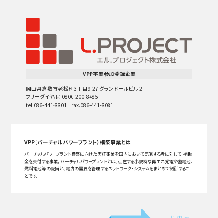
VPP事業参加登録企業
岡山県倉敷市老松町3丁目9-27 グランドールビル 2F
フリーダイヤル：0800-200-8485
tel.086-441-8801 fax.086-441-8081
VPP（バーチャルパワープラント）構築事業とは
バーチャルパワープラント構築に向けた実証事業を国内において実施する者に対して、補助
金を交付する事業。バーチャルパワープラントとは、点在する小規模な再エネ発電や蓄電池、
燃料電池等の設備と、電力の需要を管理するネットワーク・システムをまとめて制御するこ
とです。