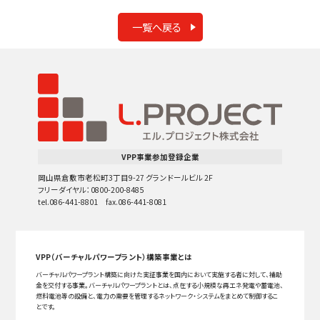
一覧へ戻る
VPP事業参加登録企業
岡山県倉敷市老松町3丁目9-27 グランドールビル 2F
フリーダイヤル：0800-200-8485
tel.086-441-8801 fax.086-441-8081
VPP（バーチャルパワープラント）構築事業とは
バーチャルパワープラント構築に向けた実証事業を国内において実施する者に対して、補助
金を交付する事業。バーチャルパワープラントとは、点在する小規模な再エネ発電や蓄電池、
燃料電池等の設備と、電力の需要を管理するネットワーク・システムをまとめて制御するこ
とです。