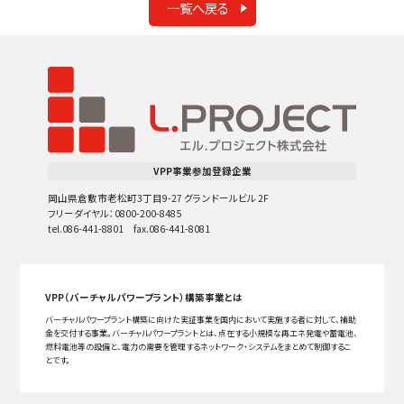
一覧へ戻る
VPP事業参加登録企業
岡山県倉敷市老松町3丁目9-27 グランドールビル 2F
フリーダイヤル：0800-200-8485
tel.086-441-8801 fax.086-441-8081
VPP（バーチャルパワープラント）構築事業とは
バーチャルパワープラント構築に向けた実証事業を国内において実施する者に対して、補助
金を交付する事業。バーチャルパワープラントとは、点在する小規模な再エネ発電や蓄電池、
燃料電池等の設備と、電力の需要を管理するネットワーク・システムをまとめて制御するこ
とです。