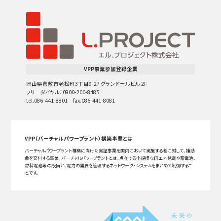
VPP事業参加登録企業
岡山県倉敷市老松町3丁目9-27 グランドールビル 2F
フリーダイヤル：0800-200-8485
tel.086-441-8801 fax.086-441-8081
VPP（バーチャルパワープラント）構築事業とは
バーチャルパワープラント構築に向けた実証事業を国内において実施する者に対して、補助
金を交付する事業。バーチャルパワープラントとは、点在する小規模な再エネ発電や蓄電池、
燃料電池等の設備と、電力の需要を管理するネットワーク・システムをまとめて制御するこ
とです。