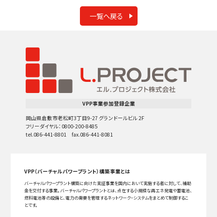
一覧へ戻る
VPP事業参加登録企業
岡山県倉敷市老松町3丁目9-27 グランドールビル 2F
フリーダイヤル：0800-200-8485
tel.086-441-8801 fax.086-441-8081
VPP（バーチャルパワープラント）構築事業とは
バーチャルパワープラント構築に向けた実証事業を国内において実施する者に対して、補助
金を交付する事業。バーチャルパワープラントとは、点在する小規模な再エネ発電や蓄電池、
燃料電池等の設備と、電力の需要を管理するネットワーク・システムをまとめて制御するこ
とです。