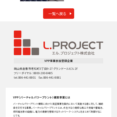
一覧へ戻る
VPP事業参加登録企業
岡山県倉敷市老松町3丁目9-27 グランドールビル 2F
フリーダイヤル：0800-200-8485
tel.086-441-8801 fax.086-441-8081
VPP（バーチャルパワープラント）構築事業とは
バーチャルパワープラント構築に向けた実証事業を国内において実施する者に対して、補助
金を交付する事業。バーチャルパワープラントとは、点在する小規模な再エネ発電や蓄電池、
燃料電池等の設備と、電力の需要を管理するネットワーク・システムをまとめて制御するこ
とです。