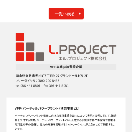
一覧へ戻る
VPP事業参加登録企業
岡山県倉敷市老松町3丁目9-27 グランドールビル 2F
フリーダイヤル：0800-200-8485
tel.086-441-8801 fax.086-441-8081
VPP（バーチャルパワープラント）構築事業とは
バーチャルパワープラント構築に向けた実証事業を国内において実施する者に対して、補助
金を交付する事業。バーチャルパワープラントとは、点在する小規模な再エネ発電や蓄電池、
燃料電池等の設備と、電力の需要を管理するネットワーク・システムをまとめて制御するこ
とです。