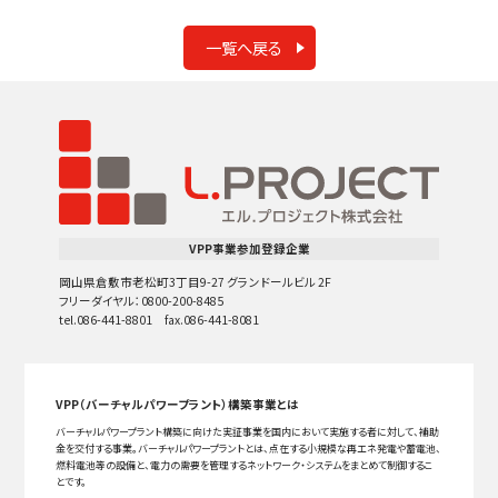
一覧へ戻る
VPP事業参加登録企業
岡山県倉敷市老松町3丁目9-27 グランドールビル 2F
フリーダイヤル：0800-200-8485
tel.086-441-8801 fax.086-441-8081
VPP（バーチャルパワープラント）構築事業とは
バーチャルパワープラント構築に向けた実証事業を国内において実施する者に対して、補助
金を交付する事業。バーチャルパワープラントとは、点在する小規模な再エネ発電や蓄電池、
燃料電池等の設備と、電力の需要を管理するネットワーク・システムをまとめて制御するこ
とです。