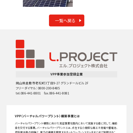
一覧へ戻る
VPP事業参加登録企業
岡山県倉敷市老松町3丁目9-27 グランドールビル 2F
フリーダイヤル：0800-200-8485
tel.086-441-8801 fax.086-441-8081
VPP（バーチャルパワープラント）構築事業とは
バーチャルパワープラント構築に向けた実証事業を国内において実施する者に対して、補助
金を交付する事業。バーチャルパワープラントとは、点在する小規模な再エネ発電や蓄電池、
燃料電池等の設備と、電力の需要を管理するネットワーク・システムをまとめて制御するこ