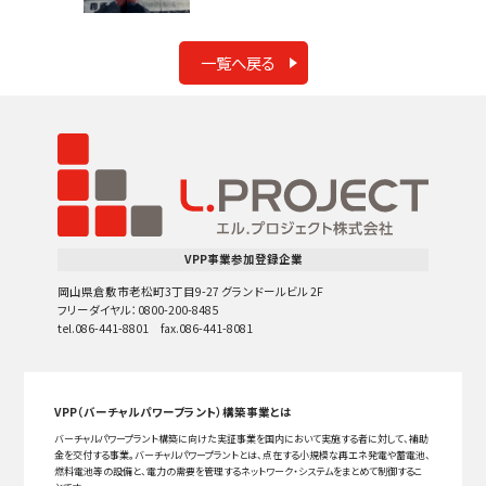
一覧へ戻る
VPP事業参加登録企業
岡山県倉敷市老松町3丁目9-27 グランドールビル 2F
フリーダイヤル：0800-200-8485
tel.086-441-8801 fax.086-441-8081
VPP（バーチャルパワープラント）構築事業とは
バーチャルパワープラント構築に向けた実証事業を国内において実施する者に対して、補助
金を交付する事業。バーチャルパワープラントとは、点在する小規模な再エネ発電や蓄電池、
燃料電池等の設備と、電力の需要を管理するネットワーク・システムをまとめて制御するこ