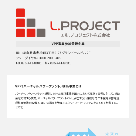
VPP事業参加登録企業
岡山県倉敷市老松町3丁目9-27 グランドールビル 2F
フリーダイヤル：0800-200-8485
tel.086-441-8801 fax.086-441-8081
VPP（バーチャルパワープラント）構築事業とは
バーチャルパワープラント構築に向けた実証事業を国内において実施する者に対して、補助
金を交付する事業。バーチャルパワープラントとは、点在する小規模な再エネ発電や蓄電池、
燃料電池等の設備と、電力の需要を管理するネットワーク・システムをまとめて制御するこ
とです。