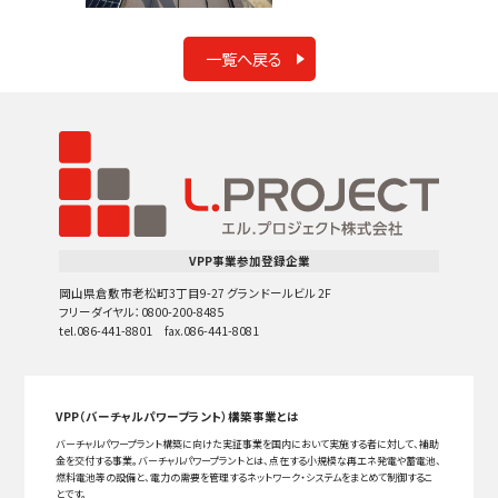
一覧へ戻る
VPP事業参加登録企業
岡山県倉敷市老松町3丁目9-27 グランドールビル 2F
フリーダイヤル：0800-200-8485
tel.086-441-8801 fax.086-441-8081
VPP（バーチャルパワープラント）構築事業とは
バーチャルパワープラント構築に向けた実証事業を国内において実施する者に対して、補助
金を交付する事業。バーチャルパワープラントとは、点在する小規模な再エネ発電や蓄電池、
燃料電池等の設備と、電力の需要を管理するネットワーク・システムをまとめて制御するこ
とです。