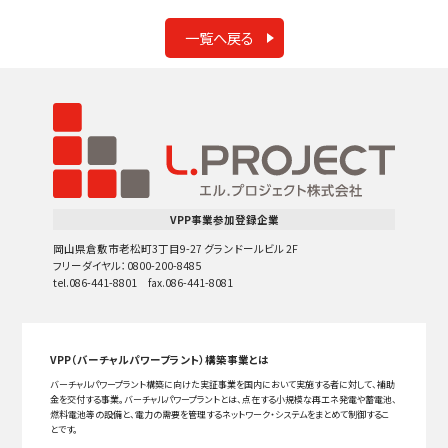
一覧へ戻る
VPP事業参加登録企業
岡山県倉敷市老松町3丁目9-27 グランドールビル 2F
フリーダイヤル：0800-200-8485
tel.086-441-8801 fax.086-441-8081
VPP（バーチャルパワープラント）構築事業とは
バーチャルパワープラント構築に向けた実証事業を国内において実施する者に対して、補助
金を交付する事業。バーチャルパワープラントとは、点在する小規模な再エネ発電や蓄電池、
燃料電池等の設備と、電力の需要を管理するネットワーク・システムをまとめて制御するこ
とです。