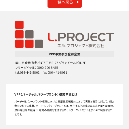
一覧へ戻る
VPP事業参加登録企業
岡山県倉敷市老松町3丁目9-27 グランドールビル 2F
フリーダイヤル：0800-200-8485
tel.086-441-8801 fax.086-441-8081
VPP（バーチャルパワープラント）構築事業とは
バーチャルパワープラント構築に向けた実証事業を国内において実施する者に対して、補助
金を交付する事業。バーチャルパワープラントとは、点在する小規模な再エネ発電や蓄電池、
燃料電池等の設備と、電力の需要を管理するネットワーク・システムをまとめて制御するこ
とです。