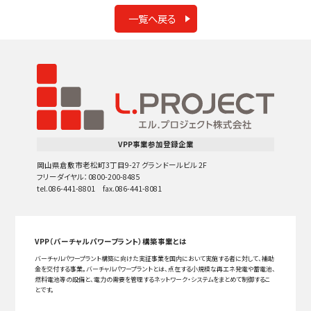
一覧へ戻る
VPP事業参加登録企業
岡山県倉敷市老松町3丁目9-27 グランドールビル 2F
フリーダイヤル：0800-200-8485
tel.086-441-8801 fax.086-441-8081
VPP（バーチャルパワープラント）構築事業とは
バーチャルパワープラント構築に向けた実証事業を国内において実施する者に対して、補助
金を交付する事業。バーチャルパワープラントとは、点在する小規模な再エネ発電や蓄電池、
燃料電池等の設備と、電力の需要を管理するネットワーク・システムをまとめて制御するこ
とです。