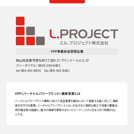
VPP事業参加登録企業
岡山県倉敷市老松町3丁目9-27 グランドールビル 2F
フリーダイヤル：0800-200-8485
tel.086-441-8801 fax.086-441-8081
VPP（バーチャルパワープラント）構築事業とは
バーチャルパワープラント構築に向けた実証事業を国内において実施する者に対して、補助
金を交付する事業。バーチャルパワープラントとは、点在する小規模な再エネ発電や蓄電池、
燃料電池等の設備と、電力の需要を管理するネットワーク・システムをまとめて制御するこ
とです。