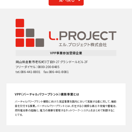
VPP事業参加登録企業
岡山県倉敷市老松町3丁目9-27 グランドールビル 2F
フリーダイヤル：0800-200-8485
tel.086-441-8801 fax.086-441-8081
VPP（バーチャルパワープラント）構築事業とは
バーチャルパワープラント構築に向けた実証事業を国内において実施する者に対して、補助
金を交付する事業。バーチャルパワープラントとは、点在する小規模な再エネ発電や蓄電池、
燃料電池等の設備と、電力の需要を管理するネットワーク・システムをまとめて制御するこ
とです。