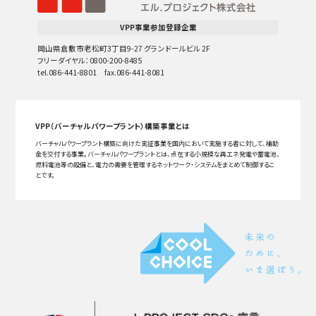
VPP事業参加登録企業
岡山県倉敷市老松町3丁目9-27 グランドールビル 2F
フリーダイヤル：0800-200-8485
tel.086-441-8801 fax.086-441-8081
VPP（バーチャルパワープラント）構築事業とは
バーチャルパワープラント構築に向けた実証事業を国内において実施する者に対して、補助
金を交付する事業。バーチャルパワープラントとは、点在する小規模な再エネ発電や蓄電池、
燃料電池等の設備と、電力の需要を管理するネットワーク・システムをまとめて制御するこ
とです。