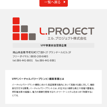
一覧へ戻る
VPP事業参加登録企業
岡山県倉敷市老松町3丁目9-27 グランドールビル 2F
フリーダイヤル：0800-200-8485
tel.086-441-8801 fax.086-441-8081
VPP（バーチャルパワープラント）構築事業とは
バーチャルパワープラント構築に向けた実証事業を国内において実施する者に対して、補助
金を交付する事業。バーチャルパワープラントとは、点在する小規模な再エネ発電や蓄電池、
燃料電池等の設備と、電力の需要を管理するネットワーク・システムをまとめて制御するこ
とです。