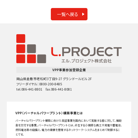
一覧へ戻る
VPP事業参加登録企業
岡山県倉敷市老松町3丁目9-27 グランドールビル 2F
フリーダイヤル：0800-200-8485
tel.086-441-8801 fax.086-441-8081
VPP（バーチャルパワープラント）構築事業とは
バーチャルパワープラント構築に向けた実証事業を国内において実施する者に対して、補助
金を交付する事業。バーチャルパワープラントとは、点在する小規模な再エネ発電や蓄電池、
燃料電池等の設備と、電力の需要を管理するネットワーク・システムをまとめて制御するこ
とです。