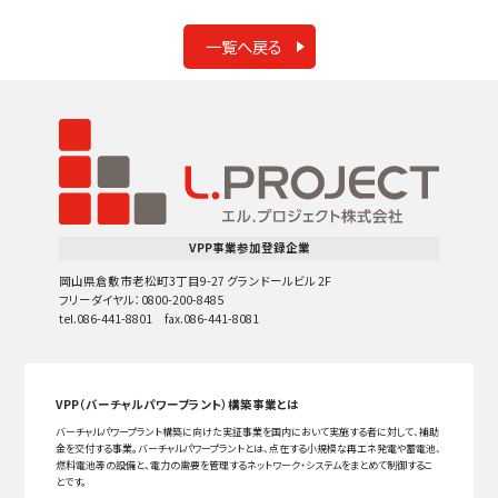
一覧へ戻る
VPP事業参加登録企業
岡山県倉敷市老松町3丁目9-27 グランドールビル 2F
フリーダイヤル：0800-200-8485
tel.086-441-8801 fax.086-441-8081
VPP（バーチャルパワープラント）構築事業とは
バーチャルパワープラント構築に向けた実証事業を国内において実施する者に対して、補助
金を交付する事業。バーチャルパワープラントとは、点在する小規模な再エネ発電や蓄電池、
燃料電池等の設備と、電力の需要を管理するネットワーク・システムをまとめて制御するこ
とです。