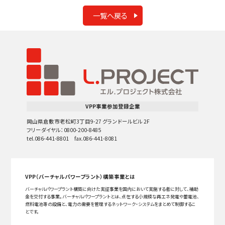
一覧へ戻る
VPP事業参加登録企業
岡山県倉敷市老松町3丁目9-27 グランドールビル 2F
フリーダイヤル：0800-200-8485
tel.086-441-8801 fax.086-441-8081
VPP（バーチャルパワープラント）構築事業とは
バーチャルパワープラント構築に向けた実証事業を国内において実施する者に対して、補助
金を交付する事業。バーチャルパワープラントとは、点在する小規模な再エネ発電や蓄電池、
燃料電池等の設備と、電力の需要を管理するネットワーク・システムをまとめて制御するこ
とです。