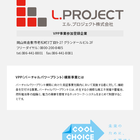
VPP事業参加登録企業
岡山県倉敷市老松町3丁目9-27 グランドールビル 2F
フリーダイヤル：0800-200-8485
tel.086-441-8801 fax.086-441-8081
VPP（バーチャルパワープラント）構築事業とは
バーチャルパワープラント構築に向けた実証事業を国内において実施する者に対して、補助
金を交付する事業。バーチャルパワープラントとは、点在する小規模な再エネ発電や蓄電池、
燃料電池等の設備と、電力の需要を管理するネットワーク・システムをまとめて制御するこ
とです。