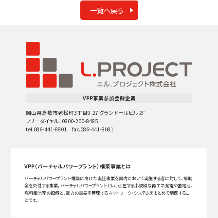
一覧へ戻る
VPP事業参加登録企業
岡山県倉敷市老松町3丁目9-27 グランドールビル 2F
フリーダイヤル：0800-200-8485
tel.086-441-8801 fax.086-441-8081
VPP（バーチャルパワープラント）構築事業とは
バーチャルパワープラント構築に向けた実証事業を国内において実施する者に対して、補助
金を交付する事業。バーチャルパワープラントとは、点在する小規模な再エネ発電や蓄電池、
燃料電池等の設備と、電力の需要を管理するネットワーク・システムをまとめて制御するこ
とです。