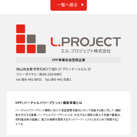
一覧へ戻る
VPP事業参加登録企業
岡山県倉敷市老松町3丁目9-27 グランドールビル 2F
フリーダイヤル：0800-200-8485
tel.086-441-8801 fax.086-441-8081
VPP（バーチャルパワープラント）構築事業とは
バーチャルパワープラント構築に向けた実証事業を国内において実施する者に対して、補助
金を交付する事業。バーチャルパワープラントとは、点在する小規模な再エネ発電や蓄電池、
燃料電池等の設備と、電力の需要を管理するネットワーク・システムをまとめて制御するこ
とです。