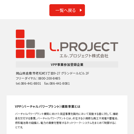
一覧へ戻る
VPP事業参加登録企業
岡山県倉敷市老松町3丁目9-27 グランドールビル 2F
フリーダイヤル：0800-200-8485
tel.086-441-8801 fax.086-441-8081
VPP（バーチャルパワープラント）構築事業とは
バーチャルパワープラント構築に向けた実証事業を国内において実施する者に対して、補助
金を交付する事業。バーチャルパワープラントとは、点在する小規模な再エネ発電や蓄電池、
燃料電池等の設備と、電力の需要を管理するネットワーク・システムをまとめて制御するこ
とです。