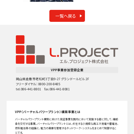
一覧へ戻る
VPP事業参加登録企業
岡山県倉敷市老松町3丁目9-27 グランドールビル 2F
フリーダイヤル：0800-200-8485
tel.086-441-8801 fax.086-441-8081
VPP（バーチャルパワープラント）構築事業とは
バーチャルパワープラント構築に向けた実証事業を国内において実施する者に対して、補助
金を交付する事業。バーチャルパワープラントとは、点在する小規模な再エネ発電や蓄電池、
燃料電池等の設備と、電力の需要を管理するネットワーク・システムをまとめて制御するこ
とです。