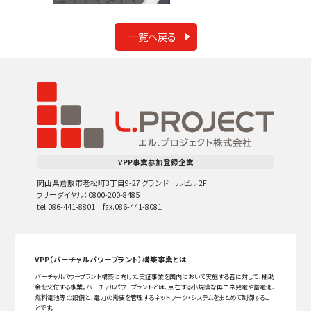
一覧へ戻る
VPP事業参加登録企業
岡山県倉敷市老松町3丁目9-27 グランドールビル 2F
フリーダイヤル：0800-200-8485
tel.086-441-8801 fax.086-441-8081
VPP（バーチャルパワープラント）構築事業とは
バーチャルパワープラント構築に向けた実証事業を国内において実施する者に対して、補助
金を交付する事業。バーチャルパワープラントとは、点在する小規模な再エネ発電や蓄電池、
燃料電池等の設備と、電力の需要を管理するネットワーク・システムをまとめて制御するこ
とです。