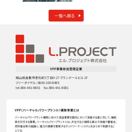
一覧へ戻る
VPP事業参加登録企業
岡山県倉敷市老松町3丁目9-27 グランドールビル 2F
フリーダイヤル：0800-200-8485
tel.086-441-8801 fax.086-441-8081
VPP（バーチャルパワープラント）構築事業とは
バーチャルパワープラント構築に向けた実証事業を国内において実施する者に対して、補助
金を交付する事業。バーチャルパワープラントとは、点在する小規模な再エネ発電や蓄電池、
燃料電池等の設備と、電力の需要を管理するネットワーク・システムをまとめて制御するこ
とです。