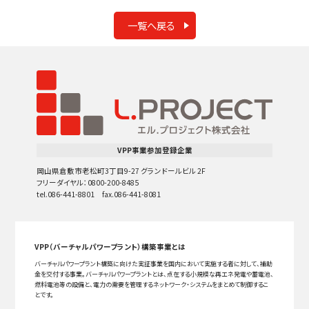
一覧へ戻る
VPP事業参加登録企業
岡山県倉敷市老松町3丁目9-27 グランドールビル 2F
フリーダイヤル：0800-200-8485
tel.086-441-8801 fax.086-441-8081
VPP（バーチャルパワープラント）構築事業とは
バーチャルパワープラント構築に向けた実証事業を国内において実施する者に対して、補助
金を交付する事業。バーチャルパワープラントとは、点在する小規模な再エネ発電や蓄電池、
燃料電池等の設備と、電力の需要を管理するネットワーク・システムをまとめて制御するこ
とです。