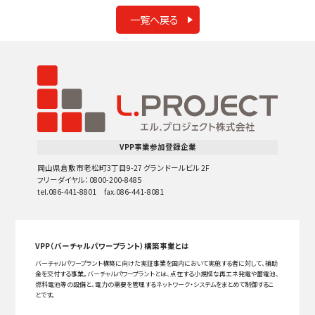
一覧へ戻る
VPP事業参加登録企業
岡山県倉敷市老松町3丁目9-27 グランドールビル 2F
フリーダイヤル：0800-200-8485
tel.086-441-8801 fax.086-441-8081
VPP（バーチャルパワープラント）構築事業とは
バーチャルパワープラント構築に向けた実証事業を国内において実施する者に対して、補助
金を交付する事業。バーチャルパワープラントとは、点在する小規模な再エネ発電や蓄電池、
燃料電池等の設備と、電力の需要を管理するネットワーク・システムをまとめて制御するこ
とです。