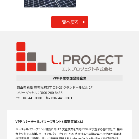
一覧へ戻る
VPP事業参加登録企業
岡山県倉敷市老松町3丁目9-27 グランドールビル 2F
フリーダイヤル：0800-200-8485
tel.086-441-8801 fax.086-441-8081
VPP（バーチャルパワープラント）構築事業とは
バーチャルパワープラント構築に向けた実証事業を国内において実施する者に対して、補助
金を交付する事業。バーチャルパワープラントとは、点在する小規模な再エネ発電や蓄電池、
燃料電池等の設備と、電力の需要を管理するネットワーク・システムをまとめて制御するこ