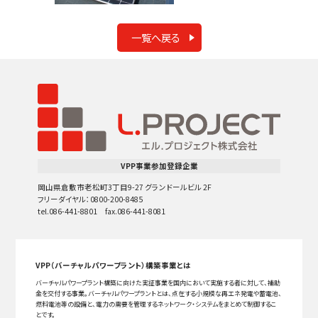
一覧へ戻る
VPP事業参加登録企業
岡山県倉敷市老松町3丁目9-27 グランドールビル 2F
フリーダイヤル：0800-200-8485
tel.086-441-8801 fax.086-441-8081
VPP（バーチャルパワープラント）構築事業とは
バーチャルパワープラント構築に向けた実証事業を国内において実施する者に対して、補助
金を交付する事業。バーチャルパワープラントとは、点在する小規模な再エネ発電や蓄電池、
燃料電池等の設備と、電力の需要を管理するネットワーク・システムをまとめて制御するこ
とです。